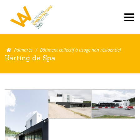
Palmarès
Bâtiment collectif à usage non résidentiel
Karting de Spa