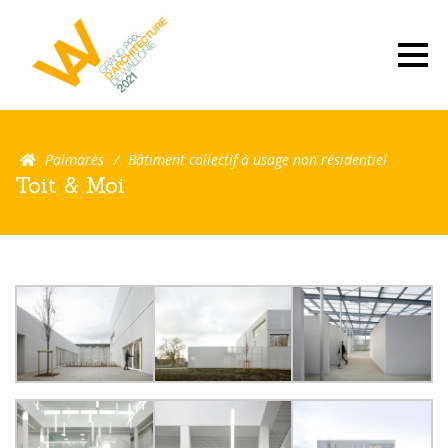
Palmarès
Bâtiment collectif à usage non résidentiel
Toit & Moi