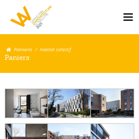
Palmarès
Habitat collectif
Paniers