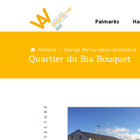
Palmarès
Ha
Palmarès
Ouvrage d’art ou espace architecturé
Quartier du Bia Bouquet